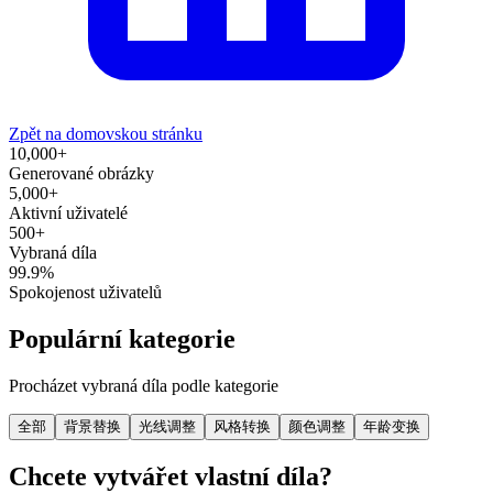
Zpět na domovskou stránku
10,000+
Generované obrázky
5,000+
Aktivní uživatelé
500+
Vybraná díla
99.9%
Spokojenost uživatelů
Populární kategorie
Procházet vybraná díla podle kategorie
全部
背景替换
光线调整
风格转换
颜色调整
年龄变换
Chcete vytvářet vlastní díla?