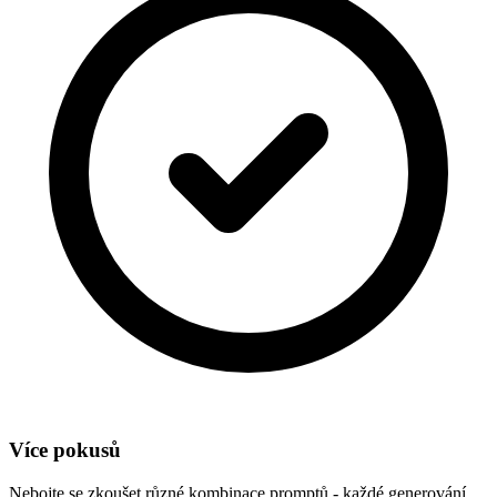
Více pokusů
Nebojte se zkoušet různé kombinace promptů - každé generování