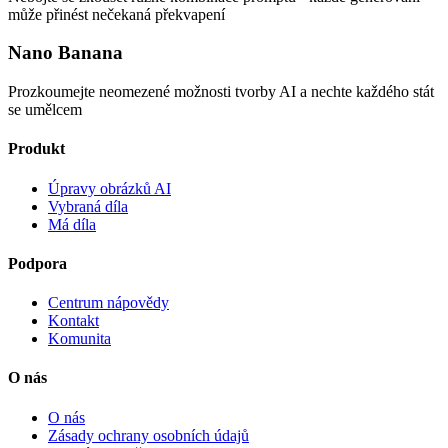
může přinést nečekaná překvapení
Nano Banana
Prozkoumejte neomezené možnosti tvorby AI a nechte každého stát
se umělcem
Produkt
Úpravy obrázků AI
Vybraná díla
Má díla
Podpora
Centrum nápovědy
Kontakt
Komunita
O nás
O nás
Zásady ochrany osobních údajů