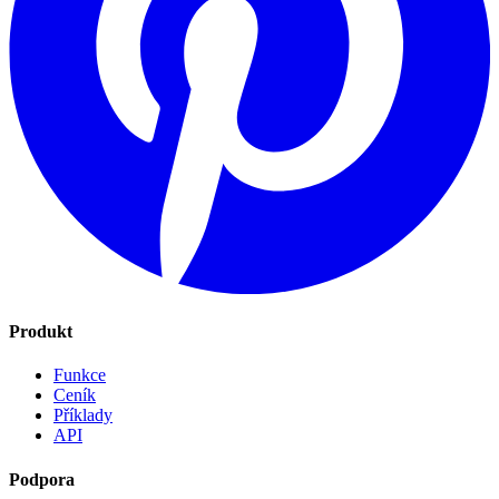
Produkt
Funkce
Ceník
Příklady
API
Podpora