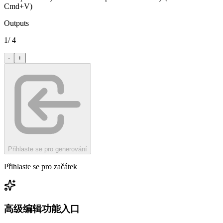
Cmd+V)
Outputs
1
/
4
-
+
Přihlaste se pro generování
Přihlaste se pro začátek
高级编辑功能入口