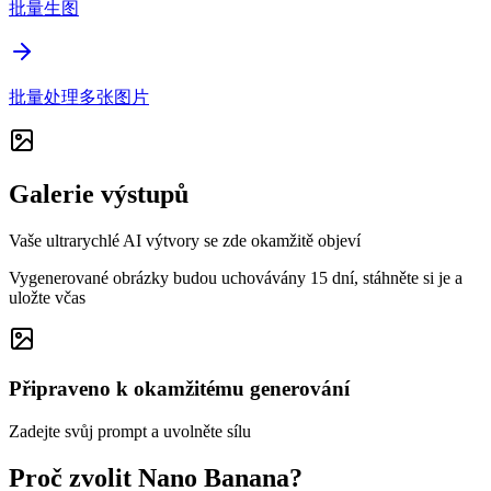
批量生图
批量处理多张图片
Galerie výstupů
Vaše ultrarychlé AI výtvory se zde okamžitě objeví
Vygenerované obrázky budou uchovávány 15 dní, stáhněte si je a
uložte včas
Připraveno k okamžitému generování
Zadejte svůj prompt a uvolněte sílu
Proč zvolit Nano Banana?