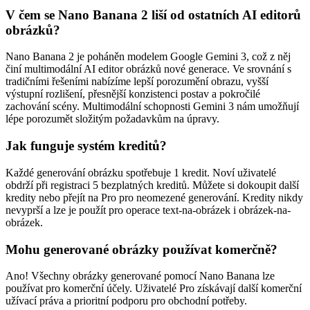
V čem se Nano Banana 2 liší od ostatních AI editorů
obrázků?
Nano Banana 2 je poháněn modelem Google Gemini 3, což z něj
činí multimodální AI editor obrázků nové generace. Ve srovnání s
tradičními řešeními nabízíme lepší porozumění obrazu, vyšší
výstupní rozlišení, přesnější konzistenci postav a pokročilé
zachování scény. Multimodální schopnosti Gemini 3 nám umožňují
lépe porozumět složitým požadavkům na úpravy.
Jak funguje systém kreditů?
Každé generování obrázku spotřebuje 1 kredit. Noví uživatelé
obdrží při registraci 5 bezplatných kreditů. Můžete si dokoupit další
kredity nebo přejít na Pro pro neomezené generování. Kredity nikdy
nevyprší a lze je použít pro operace text-na-obrázek i obrázek-na-
obrázek.
Mohu generované obrázky používat komerčně?
Ano! Všechny obrázky generované pomocí Nano Banana lze
používat pro komerční účely. Uživatelé Pro získávají další komerční
užívací práva a prioritní podporu pro obchodní potřeby.