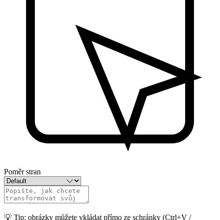
Poměr stran
💡 Tip: obrázky můžete vkládat přímo ze schránky (Ctrl+V /