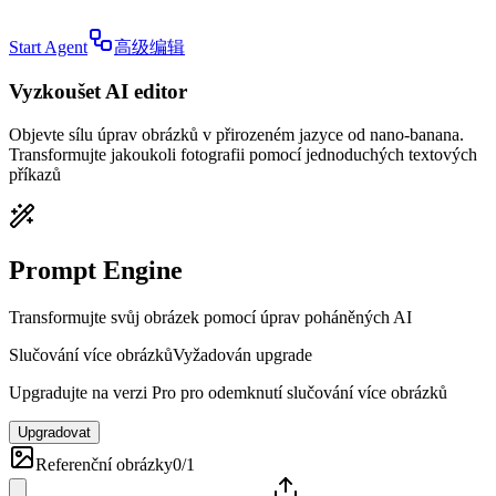
Start Agent
高级编辑
Vyzkoušet AI editor
Objevte sílu úprav obrázků v přirozeném jazyce od nano-banana.
Transformujte jakoukoli fotografii pomocí jednoduchých textových
příkazů
Prompt Engine
Transformujte svůj obrázek pomocí úprav poháněných AI
Slučování více obrázků
Vyžadován upgrade
Upgradujte na verzi Pro pro odemknutí slučování více obrázků
Upgradovat
Referenční obrázky
0
/
1