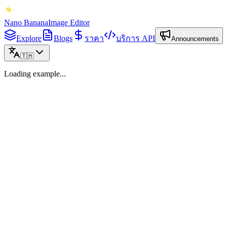
Nano Banana
Image Editor
Explore
Blogs
ราคา
บริการ API
Announcements
🇹🇭
Loading example...