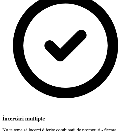
Încercări multiple
Nu te teme să încerci diferite combinații de prompturi - fiecare