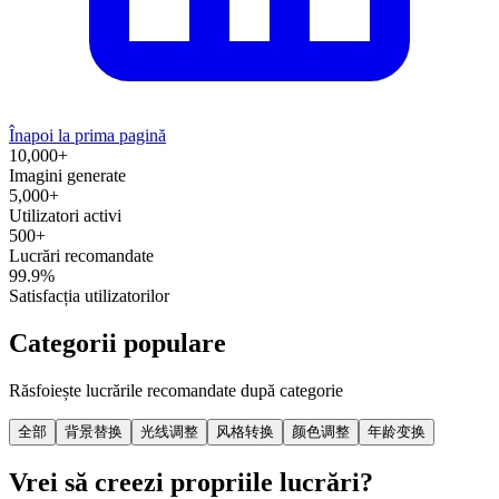
Înapoi la prima pagină
10,000+
Imagini generate
5,000+
Utilizatori activi
500+
Lucrări recomandate
99.9%
Satisfacția utilizatorilor
Categorii populare
Răsfoiește lucrările recomandate după categorie
全部
背景替换
光线调整
风格转换
颜色调整
年龄变换
Vrei să creezi propriile lucrări?