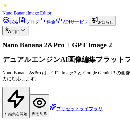
Nano Banana
Image Editor
探索
ブログ
料金
APIサービス
お知らせ
🇯🇵
Nano Banana 2&Pro + GPT Image 2
デュアルエンジンAI画像編集プラット
Nano Banana 2&Pro は、GPT Image 2 と Go
力に対応します。
プリセットライブラリ
例を見る
⚡ 編集を開始