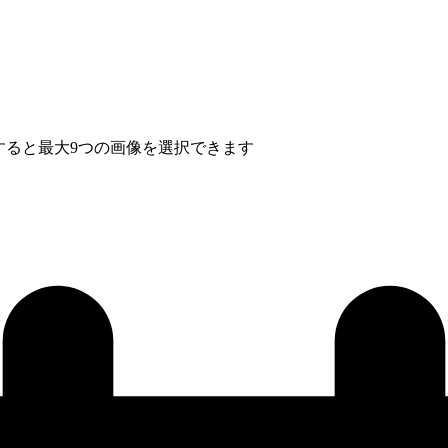
すると最大9つの画像を選択できます