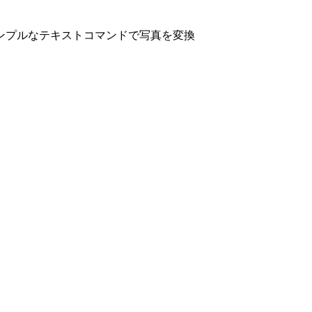
ンプルなテキストコマンドで写真を変換