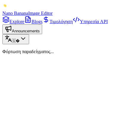
Nano Banana
Image Editor
Explore
Blogs
Τιμολόγηση
Υπηρεσία API
Announcements
🇬�
Φόρτωση παραδείγματος...