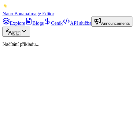
Nano Banana
Image Editor
Explore
Blogs
Ceník
API služba
Announcements
🇨🇿
Načítání příkladu...