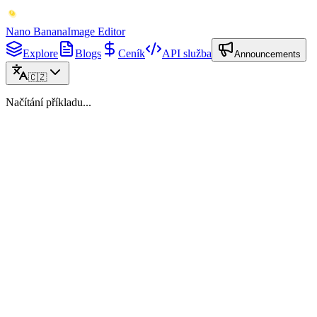
Nano Banana
Image Editor
Explore
Blogs
Ceník
API služba
Announcements
🇨🇿
Načítání příkladu...