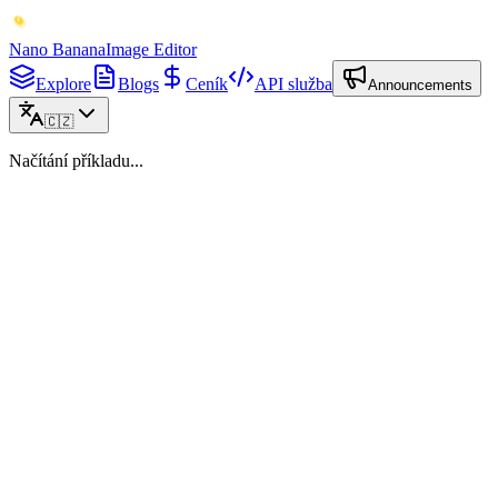
Nano Banana
Image Editor
Explore
Blogs
Ceník
API služba
Announcements
🇨🇿
Načítání příkladu...