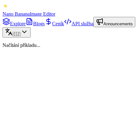
Nano Banana
Image Editor
Explore
Blogs
Ceník
API služba
Announcements
🇨🇿
Načítání příkladu...