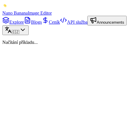
Nano Banana
Image Editor
Explore
Blogs
Ceník
API služba
Announcements
🇨🇿
Načítání příkladu...