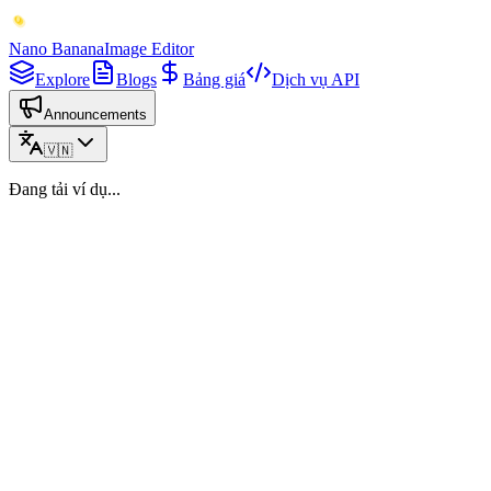
Nano Banana
Image Editor
Explore
Blogs
Bảng giá
Dịch vụ API
Announcements
🇻🇳
Đang tải ví dụ...