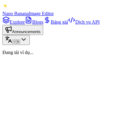
Nano Banana
Image Editor
Explore
Blogs
Bảng giá
Dịch vụ API
Announcements
🇻🇳
Đang tải ví dụ...