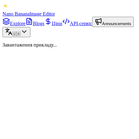
Nano Banana
Image Editor
Explore
Blogs
Ціни
API-сервіс
Announcements
🇺🇦
Завантаження прикладу...