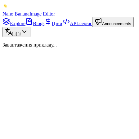
Nano Banana
Image Editor
Explore
Blogs
Ціни
API-сервіс
Announcements
🇺🇦
Завантаження прикладу...