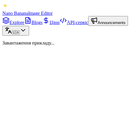
Nano Banana
Image Editor
Explore
Blogs
Ціни
API-сервіс
Announcements
🇺🇦
Завантаження прикладу...