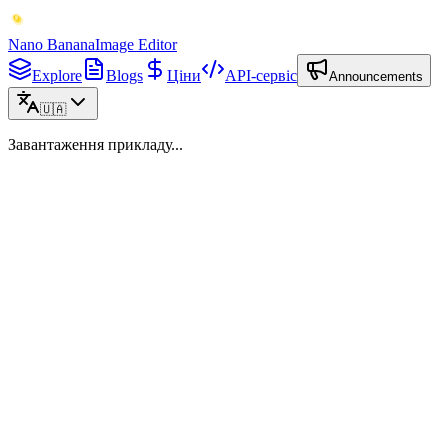
Nano Banana
Image Editor
Explore
Blogs
Ціни
API-сервіс
Announcements
🇺🇦
Завантаження прикладу...