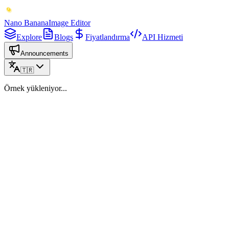
Nano Banana
Image Editor
Explore
Blogs
Fiyatlandırma
API Hizmeti
Announcements
🇹🇷
Örnek yükleniyor...