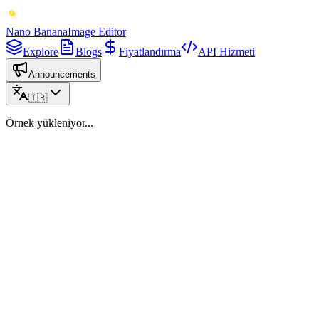
Nano Banana
Image Editor
Explore
Blogs
Fiyatlandırma
API Hizmeti
Announcements
🇹🇷
Örnek yükleniyor...