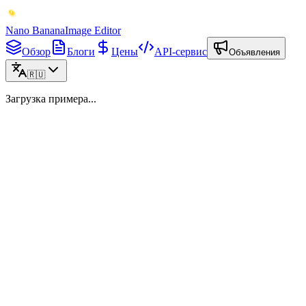
Nano Banana
Image Editor
Обзор
Блоги
Цены
API-сервис
Объявления
🇷🇺
Загрузка примера...