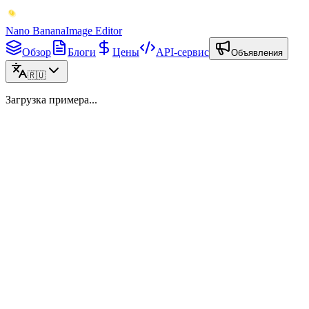
Nano Banana
Image Editor
Обзор
Блоги
Цены
API-сервис
Объявления
🇷🇺
Загрузка примера...