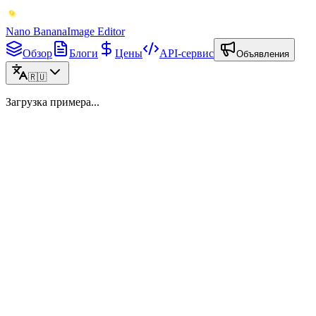
Nano Banana
Image Editor
Обзор
Блоги
Цены
API-сервис
Объявления
🇷🇺
Загрузка примера...