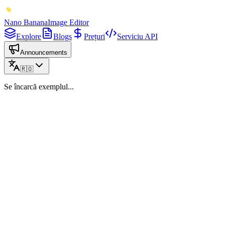
Nano Banana
Image Editor
Explore
Blogs
Prețuri
Serviciu API
Announcements
🇷🇴
Se încarcă exemplul...