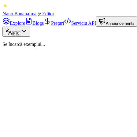
Nano Banana
Image Editor
Explore
Blogs
Prețuri
Serviciu API
Announcements
🇷🇴
Se încarcă exemplul...