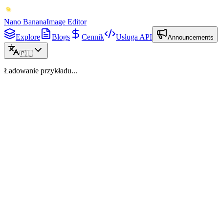
Nano Banana
Image Editor
Explore
Blogs
Cennik
Usługa API
Announcements
🇵🇱
Ładowanie przykładu...