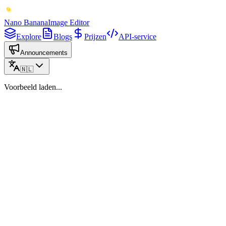
Nano Banana
Image Editor
Explore
Blogs
Prijzen
API-service
Announcements
🇳🇱
Voorbeeld laden...