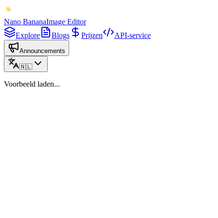
Nano Banana
Image Editor
Explore
Blogs
Prijzen
API-service
Announcements
🇳🇱
Voorbeeld laden...