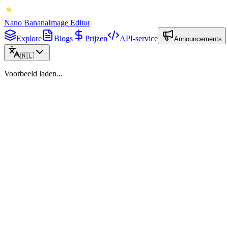
Nano Banana
Image Editor
Explore
Blogs
Prijzen
API-service
Announcements
🇳🇱
Voorbeeld laden...