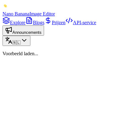
Nano Banana
Image Editor
Explore
Blogs
Prijzen
API-service
Announcements
🇳🇱
Voorbeeld laden...