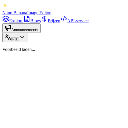
Nano Banana
Image Editor
Explore
Blogs
Prijzen
API-service
Announcements
🇳🇱
Voorbeeld laden...