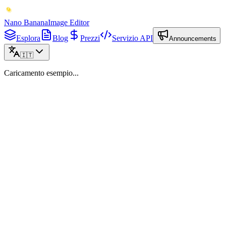
Nano Banana
Image Editor
Esplora
Blog
Prezzi
Servizio API
Announcements
🇮🇹
Caricamento esempio...