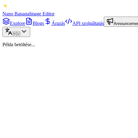
Nano Banana
Image Editor
Explore
Blogs
Árazás
API szolgáltatás
Announceme
🇭🇺
Példa betöltése...