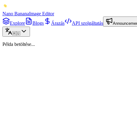
Nano Banana
Image Editor
Explore
Blogs
Árazás
API szolgáltatás
Announceme
🇭🇺
Példa betöltése...