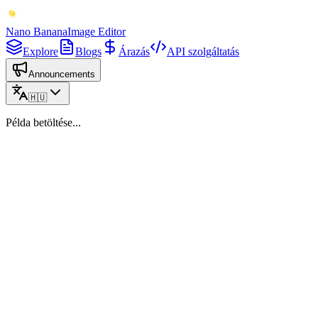
Nano Banana
Image Editor
Explore
Blogs
Árazás
API szolgáltatás
Announcements
🇭🇺
Példa betöltése...