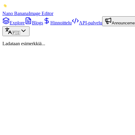
Nano Banana
Image Editor
Explore
Blogs
Hinnoittelu
API-palvelu
Announceme
🇫🇮
Ladataan esimerkkiä...