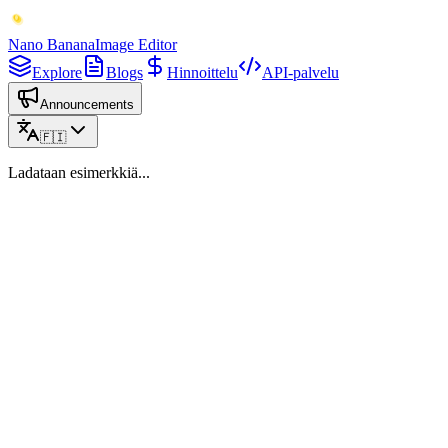
Nano Banana
Image Editor
Explore
Blogs
Hinnoittelu
API-palvelu
Announcements
🇫🇮
Ladataan esimerkkiä...