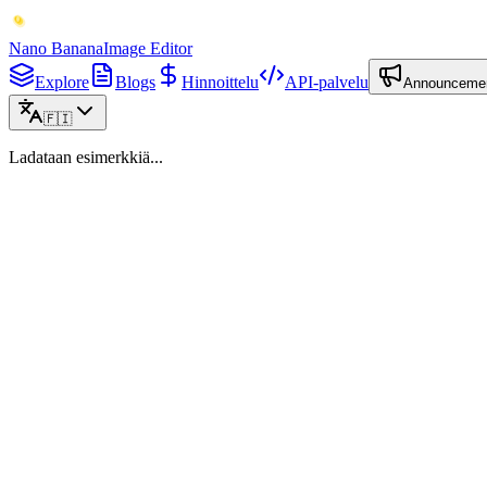
Nano Banana
Image Editor
Explore
Blogs
Hinnoittelu
API-palvelu
Announceme
🇫🇮
Ladataan esimerkkiä...