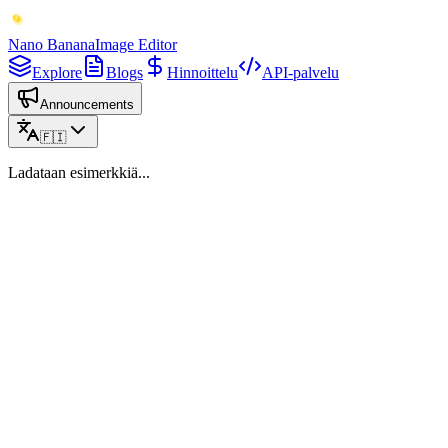
Nano Banana
Image Editor
Explore
Blogs
Hinnoittelu
API-palvelu
Announcements
🇫🇮
Ladataan esimerkkiä...