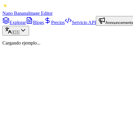
Nano Banana
Image Editor
Explorar
Blogs
Precios
Servicio API
Announcement
🇪🇸
Cargando ejemplo...