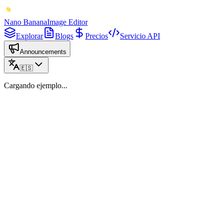
Nano Banana
Image Editor
Explorar
Blogs
Precios
Servicio API
Announcements
🇪🇸
Cargando ejemplo...